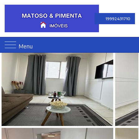
19992431710
Menu