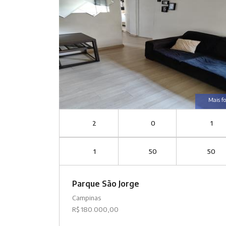
Mais fo
2
0
1
1
50
50
Parque São Jorge
Campinas
R$ 180.000,00