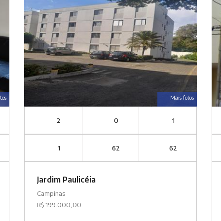
tos
Mais fotos
2
0
1
1
62
62
Jardim Paulicéia
Campinas
R$ 199.000,00