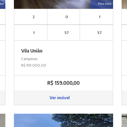
tos
Mais fotos
2
0
1
1
57
57
Vila União
Campinas
R$ 159.000,00
R$ 159.000,00
Ver imóvel