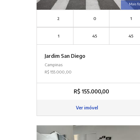
Mais fo
2
0
1
1
45
45
Jardim San Diego
Campinas
R$ 155.000,00
R$ 155.000,00
Ver imóvel