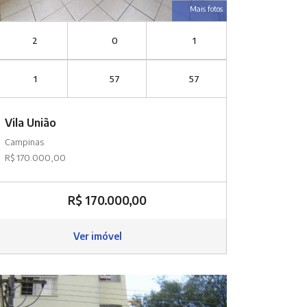
Mais fotos
2
0
1
1
57
57
Vila União
Campinas
R$ 170.000,00
R$ 170.000,00
Ver imóvel