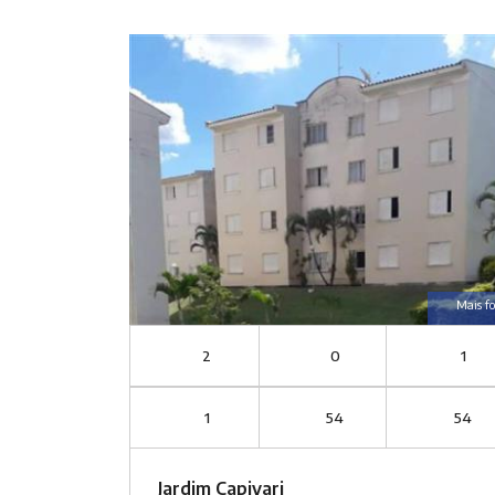
Mais fo
2
0
1
1
54
54
Jardim Capivari