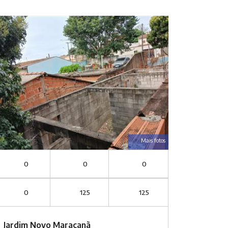
Mais fotos
0
0
0
0
125
125
Jardim Novo Maracanã