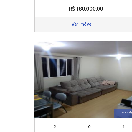
R$ 180.000,00
Ver imóvel
Mais fo
2
0
1