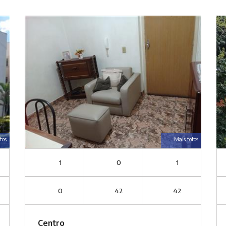
tos
Mais fotos
1
0
1
0
42
42
Centro