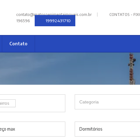
|
contato@matosoepimentaimoveis.com.br
CONTATOS - FIXOS
19992431710
196596
Contato
airros
eço max
Dormitórios