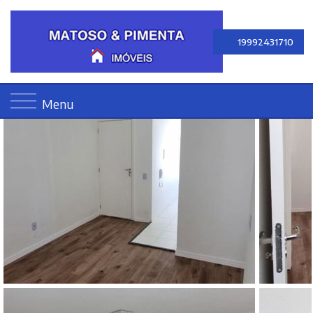
19992431710
Menu