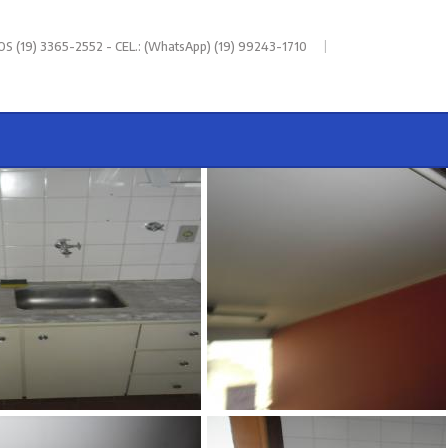
|
 (19) 3365-2552 - CEL.: (WhatsApp) (19) 99243-1710