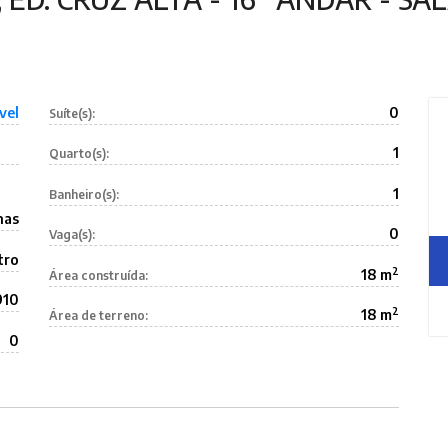
vel
0
Suíte(s):
1
Quarto(s):
1
Banheiro(s):
nas
0
Vaga(s):
tro
2
18 m
Área construída:
910
2
18 m
Área de terreno:
0