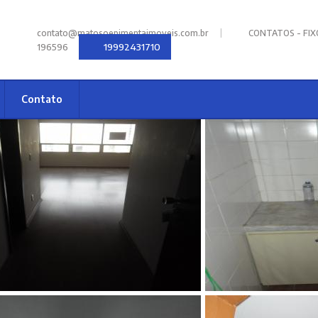
|
contato@matosoepimentaimoveis.com.br
CONTATOS - FIXOS
19992431710
196596
Contato