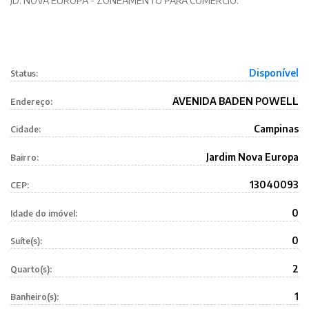
JD. NOVA EUROPA - ZONEAMENTO PARA COMERCIO.
Disponível
Status:
AVENIDA BADEN POWELL
Endereço:
Campinas
Cidade:
Jardim Nova Europa
Bairro:
13040093
CEP:
0
Idade do imóvel:
0
Suíte(s):
2
Quarto(s):
1
Banheiro(s):