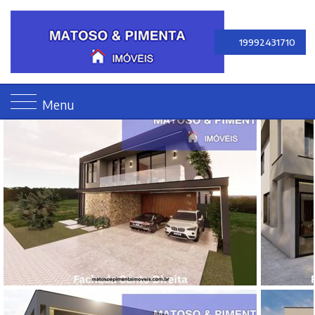
19992431710
Menu