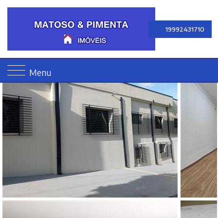
19992431710
Menu