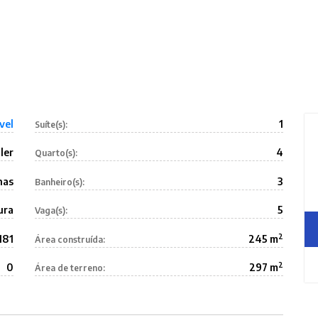
vel
1
Suíte(s):
ler
4
Quarto(s):
nas
3
Banheiro(s):
ura
5
Vaga(s):
2
181
245 m
Área construída:
2
0
297 m
Área de terreno: