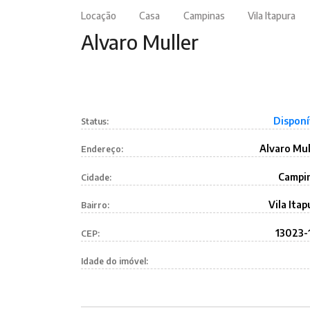
Locação
Casa
Campinas
Vila Itapura
Alvaro Muller
Disponí
Status:
Alvaro Mul
Endereço:
Campi
Cidade:
Vila Itap
Bairro:
13023-
CEP:
Idade do imóvel: