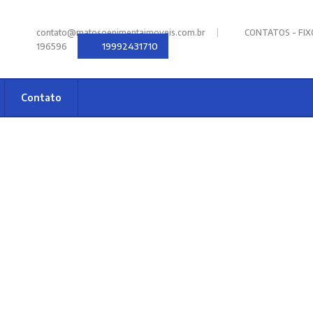
|
contato@matosoepimentaimoveis.com.br
CONTATOS - FIXOS
19992431710
196596
Contato