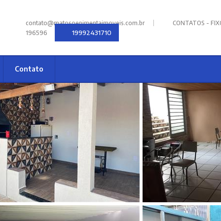
|
contato@matosoepimentaimoveis.com.br
CONTATOS - FIXOS
19992431710
196596
Contato