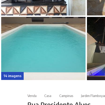
14 imagens
Venda
Casa
Campinas
Jardim Flamboya
Rua Presidente Alves