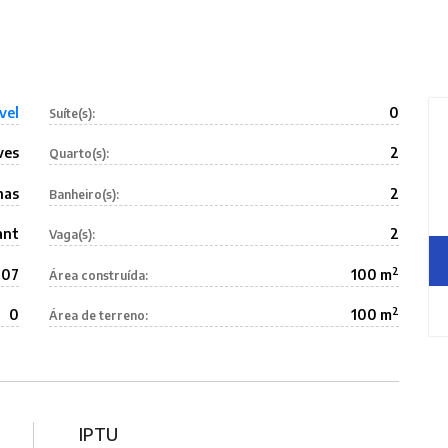
vel
0
Suíte(s):
ves
2
Quarto(s):
nas
2
Banheiro(s):
ant
2
Vaga(s):
2
107
100 m
Área construída:
2
0
100 m
Área de terreno:
IPTU