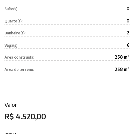
0
Suíte(s):
0
Quarto(s):
2
Banheiro(s):
6
Vaga(s):
2
258 m
Área construída:
2
258 m
Área de terreno:
Valor
R$ 4.520,00