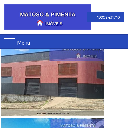
19992431710
Menu