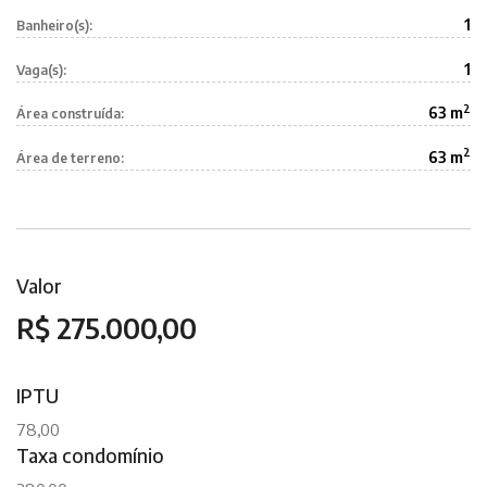
1
Banheiro(s):
1
Vaga(s):
2
63 m
Área construída:
2
63 m
Área de terreno:
Valor
R$ 275.000,00
IPTU
78,00
Taxa condomínio