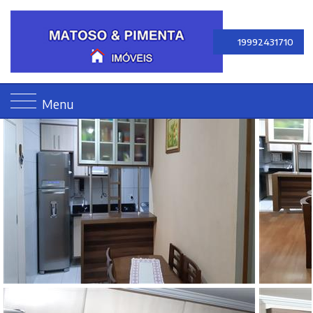
19992431710
Menu