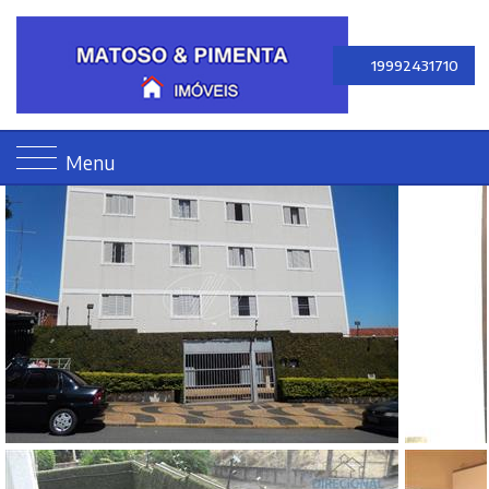
19992431710
Menu