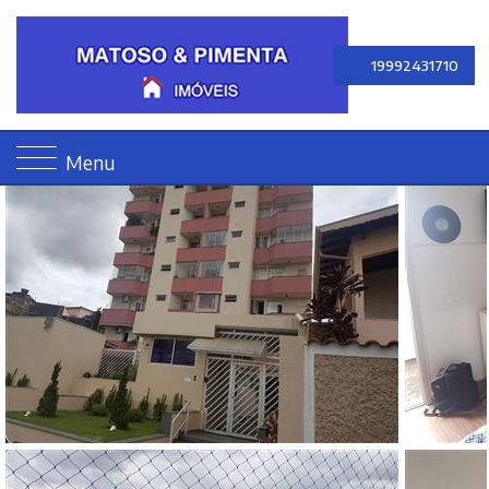
19992431710
Menu