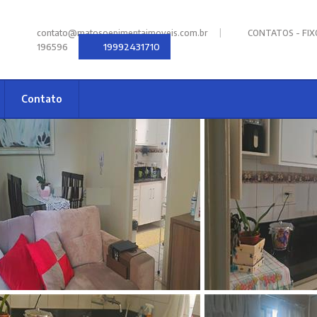
|
contato@matosoepimentaimoveis.com.br
CONTATOS - FIXOS
19992431710
196596
Contato