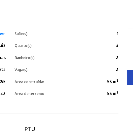
vel
1
Suíte(s):
uiz
3
Quarto(s):
nas
2
Banheiro(s):
eta
2
Vaga(s):
2
355
55 m
Área construída:
2
22
55 m
Área de terreno:
IPTU