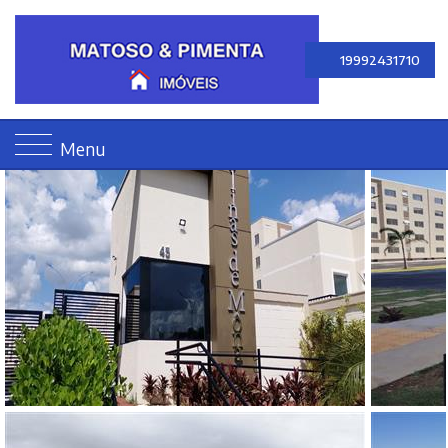
19992431710
Menu