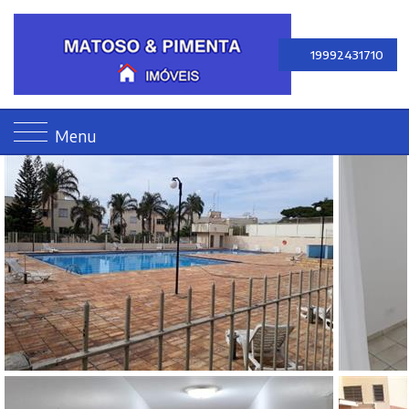
19992431710
Menu