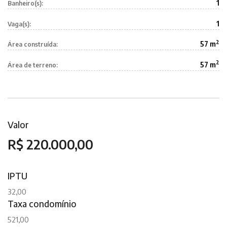
1
Banheiro(s):
1
Vaga(s):
2
57 m
Área construída:
2
57 m
Área de terreno:
Valor
R$ 220.000,00
IPTU
32,00
Taxa condomínio
521,00