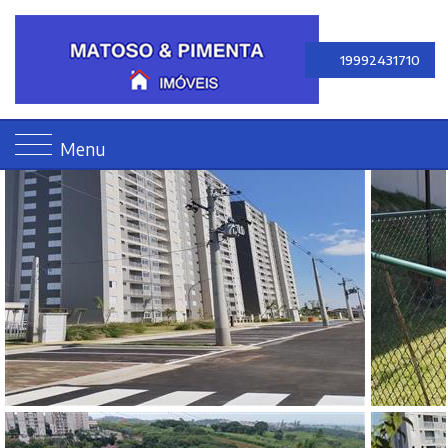
19992431710
Menu