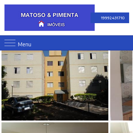
19992431710
Menu