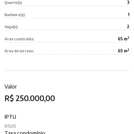
3
Quarto(s):
1
Banheiro(s):
2
Vaga(s):
2
65 m
Área construída:
2
65 m
Área de terreno:
Valor
R$ 250.000,00
IPTU
89,00
Taxa condomínio