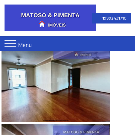
19992431710
Menu