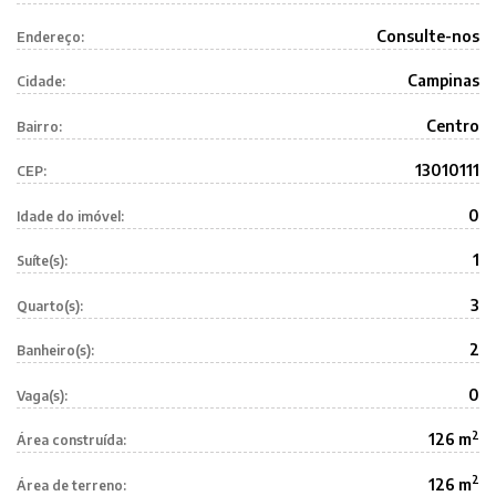
Consulte-nos
Endereço:
Campinas
Cidade:
Centro
Bairro:
13010111
CEP:
0
Idade do imóvel:
1
Suíte(s):
3
Quarto(s):
2
Banheiro(s):
0
Vaga(s):
2
126 m
Área construída:
2
126 m
Área de terreno: