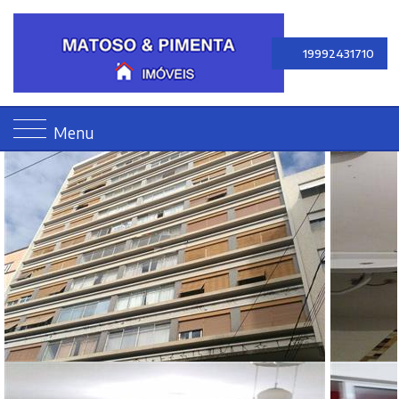
19992431710
Menu