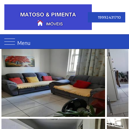
19992431710
Menu