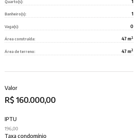
1
Quarto(s):
1
Banheiro(s):
0
Vaga(s):
2
47 m
Área construída:
2
47 m
Área de terreno:
Valor
R$ 160.000,00
IPTU
196,00
Taxa condomínio