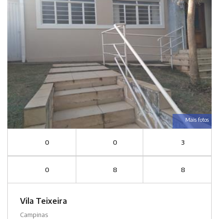
Mais fotos
0
0
3
0
8
8
Vila Teixeira
Campinas