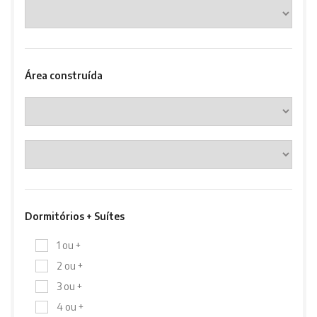
Área construída
Dormitórios + Suítes
1 ou +
2 ou +
3 ou +
4 ou +