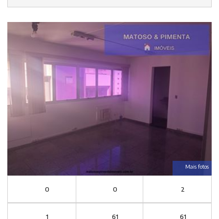
Mais fotos
0
0
2
1
61
61