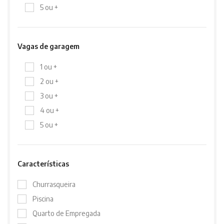
5 ou +
Vagas de garagem
1 ou +
2 ou +
3 ou +
4 ou +
5 ou +
Características
Churrasqueira
Piscina
Quarto de Empregada