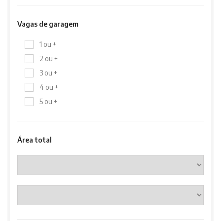
Vagas de garagem
1 ou +
2 ou +
3 ou +
4 ou +
5 ou +
Área total