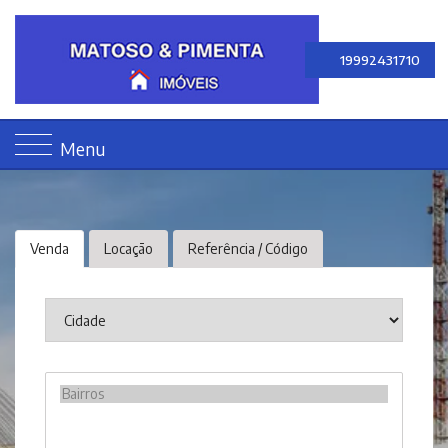
19992431710
Menu
Venda
Locação
Referência / Código