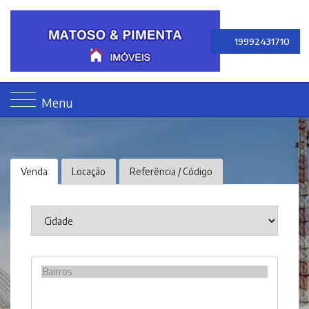
19992431710
Menu
Venda
Locação
Referência / Código