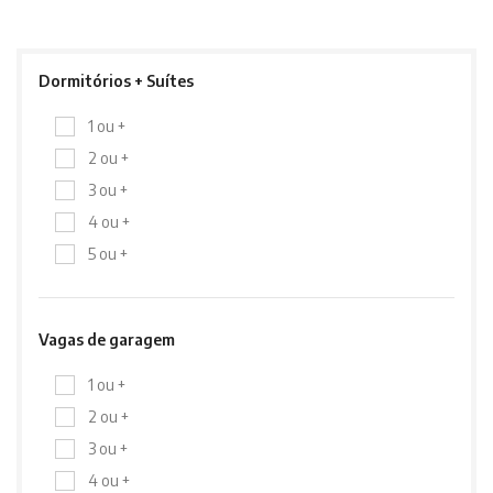
Dormitórios + Suítes
1 ou +
2 ou +
3 ou +
4 ou +
5 ou +
Vagas de garagem
1 ou +
2 ou +
3 ou +
4 ou +