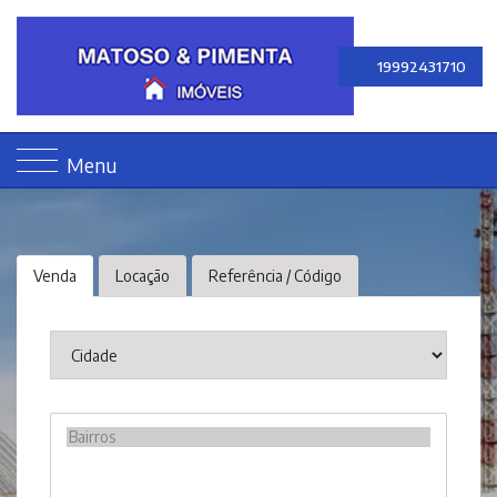
19992431710
Menu
Venda
Locação
Referência / Código