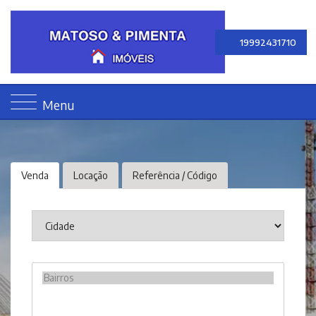
19992431710
Menu
Venda
Locação
Referência / Código