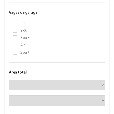
Vagas de garagem
1 ou +
2 ou +
3 ou +
4 ou +
5 ou +
Área total