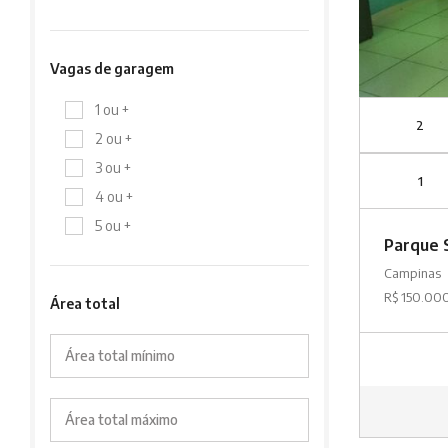
Vagas de garagem
1 ou +
2
2 ou +
3 ou +
1
4 ou +
5 ou +
Parque 
Campinas
R$ 150.00
Área total
Área total mínimo
Área total máximo