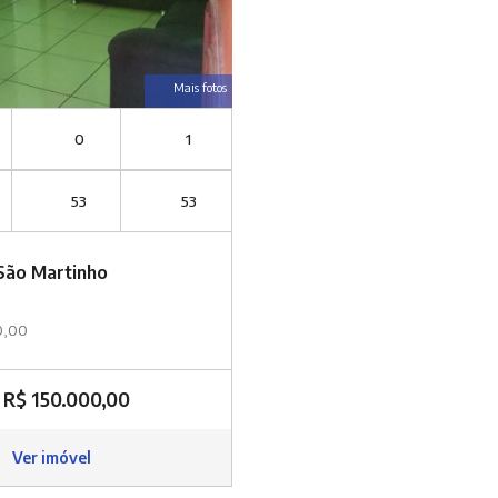
Mais fotos
0
1
53
53
São Martinho
0,00
R$ 150.000,00
Ver imóvel