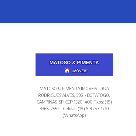
MATOSO & PIMENTA IMÓVEIS - RUA
RODRIGUES ALVES, 392 - BOTAFOGO,
CAMPINAS-SP. CEP 1320-400 Fixos: (19)
3365-2552 - Celular: (19) 9.9243-1710
(WhatsApp)