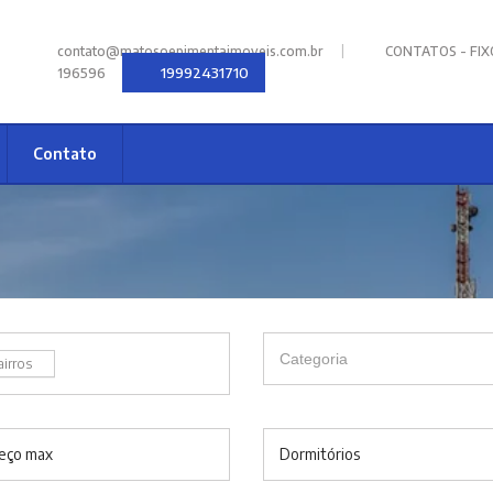
|
contato@matosoepimentaimoveis.com.br
CONTATOS - FIXOS
19992431710
196596
Contato
airros
eço max
Dormitórios