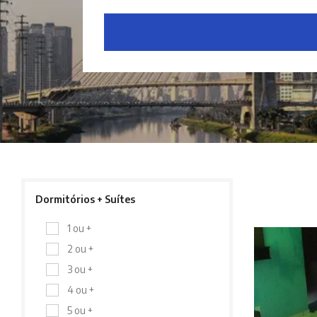
Dormitórios + Suítes
1 ou +
2 ou +
3 ou +
4 ou +
5 ou +