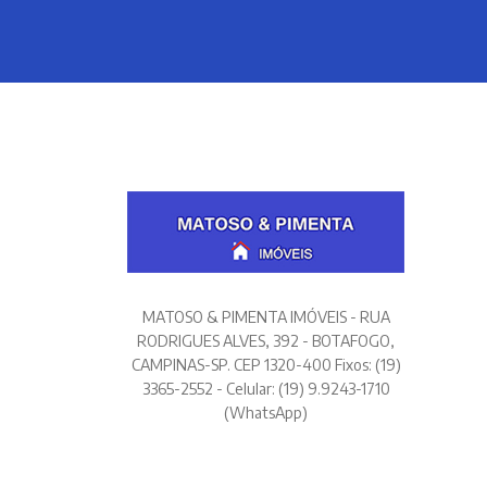
MATOSO & PIMENTA IMÓVEIS - RUA
RODRIGUES ALVES, 392 - BOTAFOGO,
CAMPINAS-SP. CEP 1320-400 Fixos: (19)
3365-2552 - Celular: (19) 9.9243-1710
(WhatsApp)