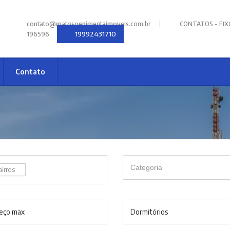
|
contato@matosoepimentaimoveis.com.br
CONTATOS - FIXOS
19992431710
196596
Contato
airros
eço max
Dormitórios