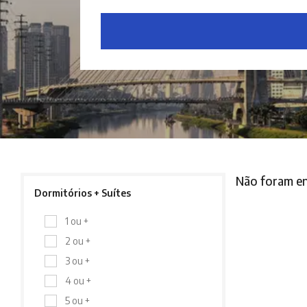
Não foram en
Dormitórios + Suítes
1 ou +
2 ou +
3 ou +
4 ou +
5 ou +