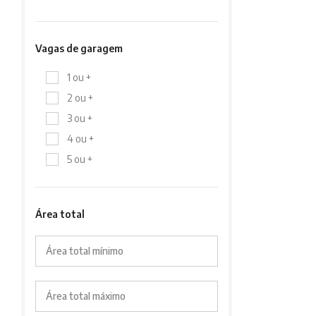
Vagas de garagem
1 ou +
2 ou +
3 ou +
4 ou +
5 ou +
Área total
Área total mínimo
Área total máximo