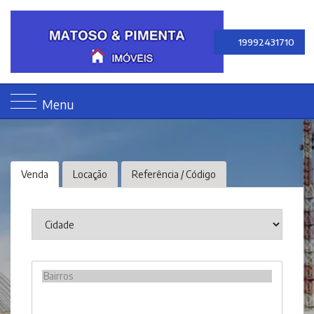
19992431710
Menu
Venda
Locação
Referência / Código