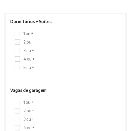
Dormitórios + Suítes
1 ou +
2 ou +
3 ou +
4 ou +
5 ou +
Vagas de garagem
1 ou +
2 ou +
3 ou +
4 ou +