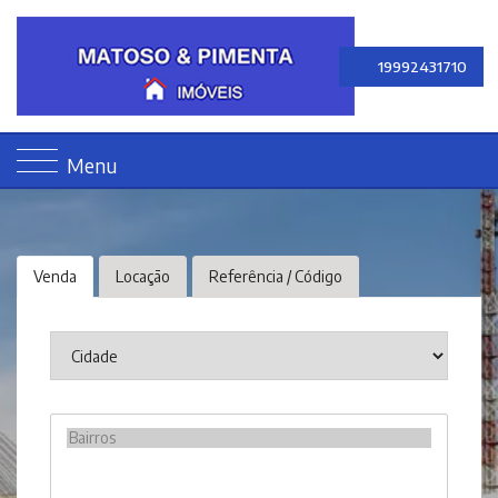
19992431710
Menu
Venda
Locação
Referência / Código