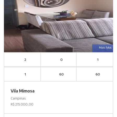
Mais fotos
2
0
1
1
60
60
Vila Mimosa
Campinas
R$ 215.000,00