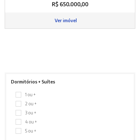
R$ 650.000,00
Ver imóvel
Dormitórios + Suítes
1 ou +
2 ou +
3 ou +
4 ou +
5 ou +