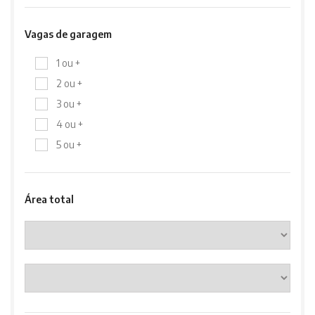
Vagas de garagem
1 ou +
2 ou +
3 ou +
4 ou +
5 ou +
Área total