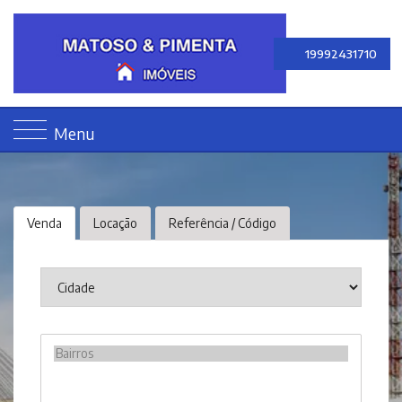
19992431710
Menu
Venda
Locação
Referência / Código