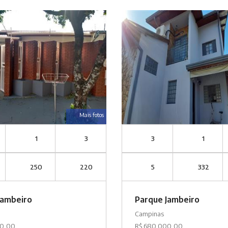
Mais fotos
1
3
3
1
250
220
5
332
Jambeiro
Parque Jambeiro
Campinas
00,00
R$ 680.000,00