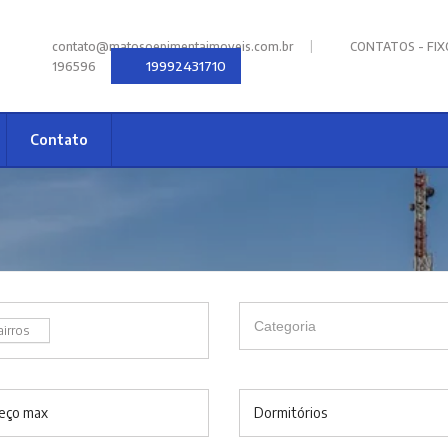
|
contato@matosoepimentaimoveis.com.br
CONTATOS - FIXOS
19992431710
196596
Contato
airros
eço max
Dormitórios