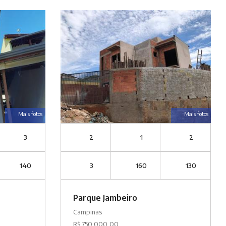
Mais fotos
Mais fotos
3
2
1
2
140
3
160
130
Parque Jambeiro
Campinas
R$ 750.000,00