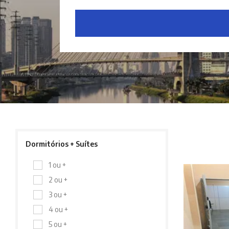
Dormitórios + Suítes
1 ou +
2 ou +
3 ou +
4 ou +
5 ou +