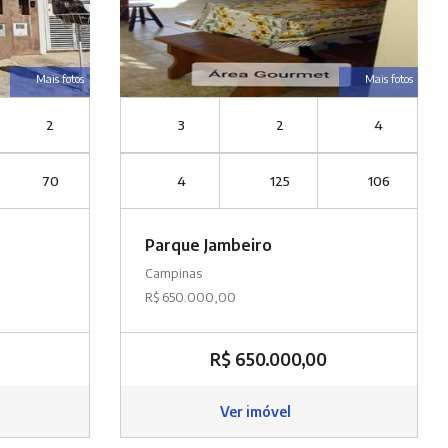
Mais fotos
Mais fotos
2
3
2
4
70
4
125
106
Parque Jambeiro
Campinas
R$ 650.000,00
R$ 650.000,00
Ver imóvel