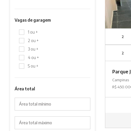
Vagas de garagem
1 ou +
2
2 ou +
3 ou +
2
4 ou +
5 ou +
Parque 
Campinas
R$ 450.0
Área total
Área total mínimo
Área total máximo