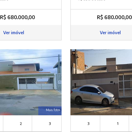
R$ 680.000,00
R$ 680.000,00
Ver imóvel
Ver imóvel
Mais fotos
2
3
3
1