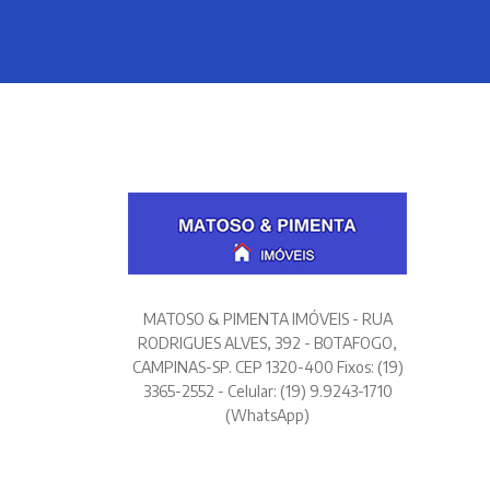
MATOSO & PIMENTA IMÓVEIS - RUA
RODRIGUES ALVES, 392 - BOTAFOGO,
CAMPINAS-SP. CEP 1320-400 Fixos: (19)
3365-2552 - Celular: (19) 9.9243-1710
(WhatsApp)