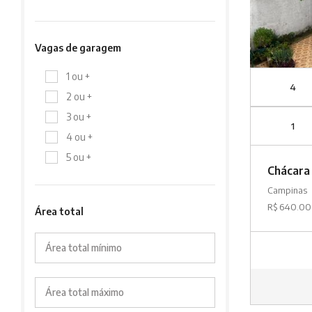
Vagas de garagem
1 ou +
4
2 ou +
3 ou +
1
4 ou +
5 ou +
Chácara
Campinas
R$ 640.0
Área total
Área total mínimo
Área total máximo