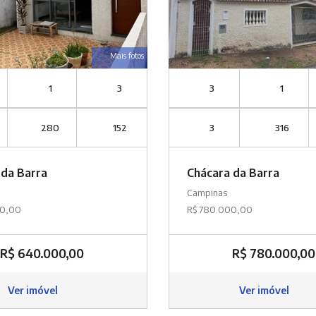
Mais fotos
1
3
3
1
280
152
3
316
 da Barra
Chácara da Barra
Campinas
00,00
R$ 780.000,00
R$ 640.000,00
R$ 780.000,00
Ver imóvel
Ver imóvel