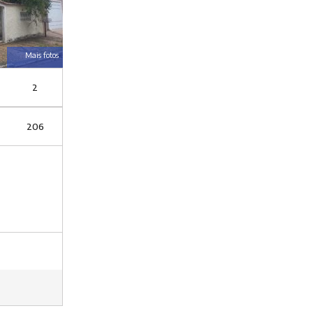
Mais fotos
2
206