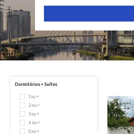
Dormitórios + Suítes
1 ou +
2 ou +
3 ou +
4 ou +
5 ou +