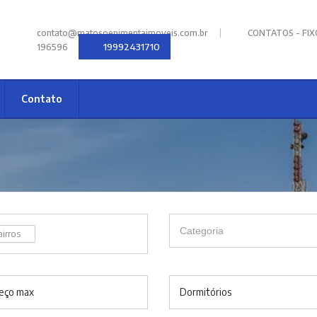
|
contato@matosoepimentaimoveis.com.br
CONTATOS - FIXOS
19992431710
196596
Contato
airros
eço max
Dormitórios